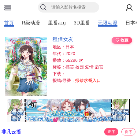
首页
R级动漫
里番acg
3D里番
无限动漫
日本
租借女友
♡ 收藏
地区：日本
年代：2020
播放：65296 次
标签：搞笑 校园 爱情 后宫
下载：
报错/寻番：
报错求番入口
非凡云播
正序
倒序