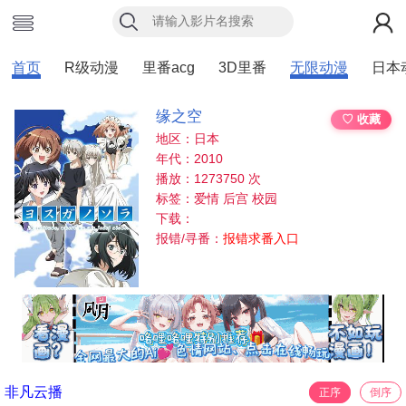
首页
R级动漫
里番acg
3D里番
无限动漫
日本
缘之空
♡ 收藏
地区：日本
年代：2010
播放：1273750 次
标签：爱情 后宫 校园
下载：
报错/寻番：
报错求番入口
非凡云播
正序
倒序