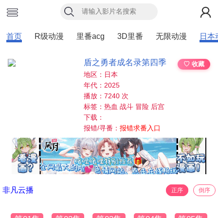
首页
R级动漫
里番acg
3D里番
无限动漫
日本
盾之勇者成名录第四季
♡ 收藏
地区：日本
年代：2025
播放：7240 次
标签：热血 战斗 冒险 后宫
下载：
报错/寻番：
报错求番入口
非凡云播
正序
倒序