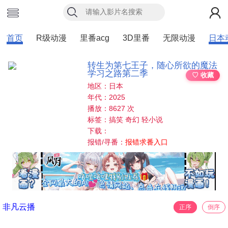
首页
R级动漫
里番acg
3D里番
无限动漫
日本
转生为第七王子，随心所欲的魔法
学习之路第二季
♡ 收藏
地区：日本
年代：2025
播放：8627 次
标签：搞笑 奇幻 轻小说
下载：
报错/寻番：
报错求番入口
非凡云播
正序
倒序