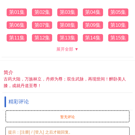
第01集
第02集
第03集
第04集
第05集
第06集
第07集
第08集
第09集
第10集
第11集
第12集
第13集
第14集
第15集
展开全部 ▼
简介
古药大陆，万族林立，丹师为尊；双生武脉，再现世间！醉卧美人
膝，成就丹道至尊！
精彩评论
暂无评论
提示：
[注册]
/
[登入]
之后才能回复。