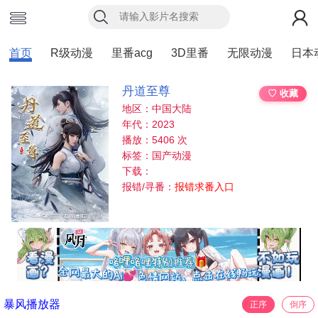
首页
R级动漫
里番acg
3D里番
无限动漫
日本
丹道至尊
♡ 收藏
地区：中国大陆
年代：2023
播放：5406 次
标签：国产动漫
下载：
报错/寻番：
报错求番入口
暴风播放器
正序
倒序